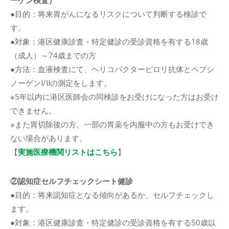
ーゲン検査）
●目的：将来胃がんになるリスクについて判断する検診で
す。
●対象：港区健康診査・特定健診の受診資格を有する18歳
（成人）～74歳までの方
●方法：血液検査にて、ヘリコバクターピロリ抗体とペプシ
ノーゲンⅠ/Ⅱの測定をします。
※5年以内に港区医師会の同検診をお受けになった方はお受け
できません。
※また胃切除後の方、一部の胃薬を内服中の方もお受けでき
ない場合があります。
【︎
実施医療機関リストはこちら
】
②認知症セルフチェックシート健診
●目的：将来認知症となる傾向があるか、セルフチェックし
ます。
●対象：港区健康診査・特定健診の受診資格を有する50歳以