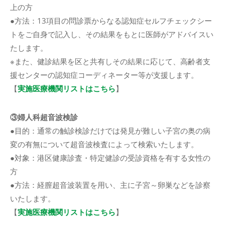
上の方
●方法：13項目の問診票からなる認知症セルフチェックシー
トをご自身で記入し、その結果をもとに医師がアドバイスい
たします。
※また、健診結果を区と共有しその結果に応じて、高齢者支
援センターの認知症コーディネーター等が支援します。
【︎
実施医療機関リストはこちら
】
③婦人科超音波検診
●目的：通常の触診検診だけでは発見が難しい子宮の奥の病
変の有無について超音波検査によって検索いたします。
●対象：港区健康診査・特定健診の受診資格を有する女性の
方
●方法：経膣超音波装置を用い、主に子宮～卵巣などを診察
いたします。
【︎
実施医療機関リストはこちら
】