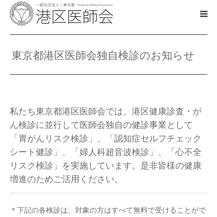
ご挨拶
東京都港区医師会独自検診のお知らせ
医療機関検索
休⽇診療
私たち東京都港区医師会では、港区健康診査・が
ん検診に並行して医師会独自の健診事業として
独自検診
「胃がんリスク検診」、「認知症セルフチェック
シート健診」、「婦人科超音波検診」、「心不全
医師会の活動
リスク検診」を実施しています。是非皆様の健康
増進のためご活用ください。
アクセス
ご質問・お問い合わせ
＊下記の各検診は、対象の方はすべて無料で受けることがで