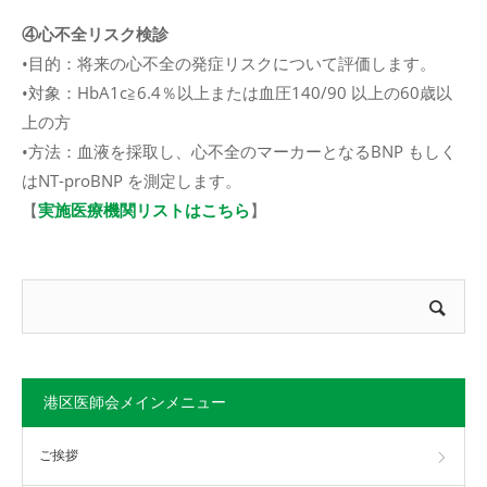
④心不全リスク検診
•目的：将来の心不全の発症リスクについて評価します。
•対象：HbA1c≧6.4％以上または血圧140/90 以上の60歳以
上の方
•方法：血液を採取し、心不全のマーカーとなるBNP もしく
はNT-proBNP を測定します。
【︎
実施医療機関リストはこちら
】
港区医師会メインメニュー
ご挨拶